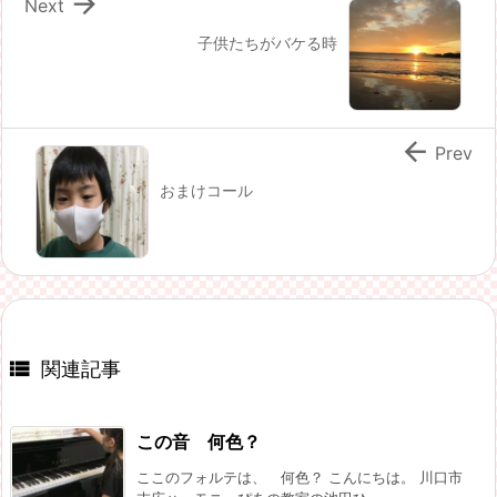

Next
子供たちがバケる時

Prev
おまけコール

関連記事
この音 何色？
ここのフォルテは、 何色？ こんにちは。 川口市