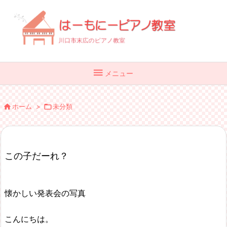

メニュー

ホーム
>

未分類
この子だーれ？
懐かしい発表会の写真
こんにちは。