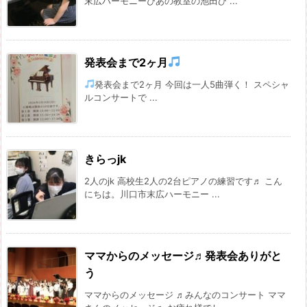
末広ハーモニーぴあの教室の池田ひ ...
発表会まで2ヶ月
発表会まで2ヶ月 今回は一人5曲弾く！ スペシャ
ルコンサートで ...
きらっjk
2人のjk 高校生2人の2台ピアノの練習です♬ こん
にちは。川口市末広ハーモニー ...
ママからのメッセージ♬発表会ありがと
う
ママからのメッセージ ♬みんなのコンサート ママ