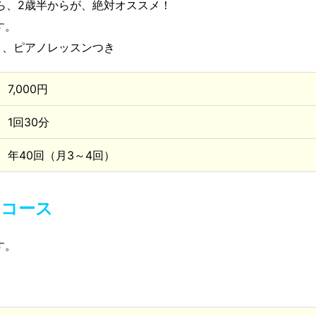
ら、2歳半からが、絶対オススメ！
す。
ト、ピアノレッスンつき
7,000円
1回30分
年40回（月3～4回）
ーコース
す。