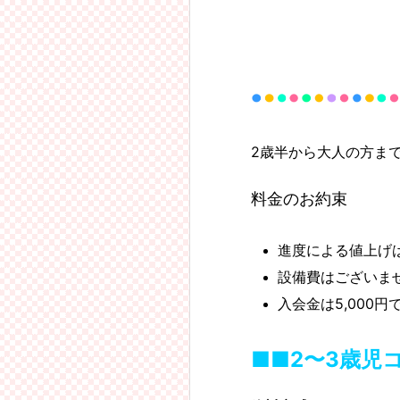
2歳半から大人の方ま
料金のお約束
進度による値上げ
設備費はございま
入会金は5,000円
■■2〜3歳児