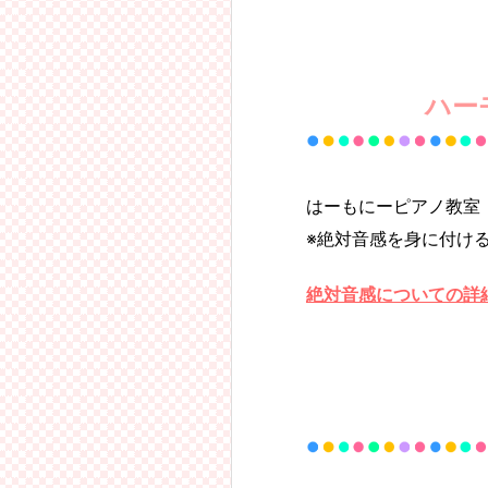
ハー
はーもにーピアノ教室
※絶対音感を身に付け
絶対音感についての詳