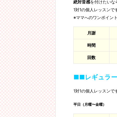
絶対音感
を付けたいな
1対1の個人レッスンで
※ママへのワンポイン
月謝
時間
回数
■■レギュラ
1対1の個人レッスンで
平日（月曜〜金曜）