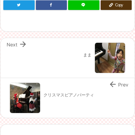
Copy

Next
まま

Prev
クリスマスピアノパーティ