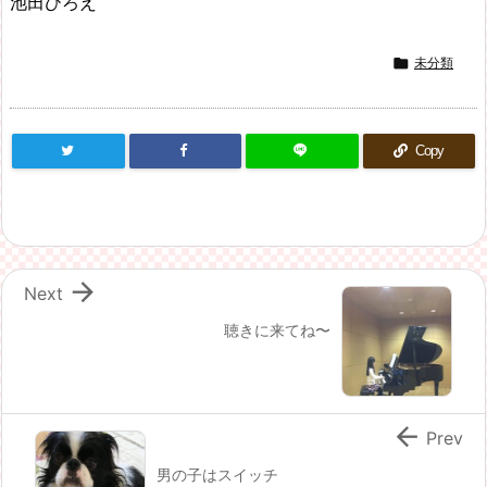
池田ひろえ

未分類
Copy

Next
聴きに来てね〜

Prev
男の子はスイッチ